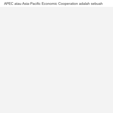
APEC atau Asia-Pacific Economic Cooperation adalah sebuah
organisasi negara-negara Asia-Pasifik yang didirikan di Canberra
pada November 1989 untuk mempromosikan kerja sama
ekonomi. Saat ini, APEC memiliki 21 anggota, termasuk:
Australia
Brunei Darussalam
Mexico
Canada
China
Hong Kong
Papua New Guinea
Philippines
Russia
Singapore
Taiwan
United States
Malaysia
New Zealand